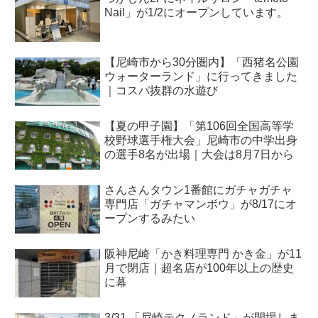
Nail」が1/2にオープンしています。
【尼崎市から30分圏内】「西猪名公園
ウォーターランド」に行ってきました
｜コスパ抜群の水遊び
【夏の甲子園】「第106回全国高等学
校野球選手権大会」尼崎市の中学出身
の選手8名が出場｜大会は8月7日から
さんさんタウン1番館にガチャガチャ
専門店「ガチャマンボウ」が8/17にオ
ープンするみたい
阪神尼崎「かき料理専門 かき金」が11
月で閉店｜超名店が100年以上の歴史
に幕
3/31 「尼崎テクノランド」が閉場しま