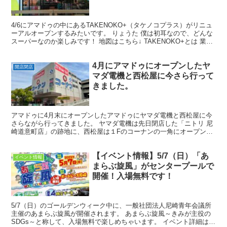
4/6にアマドゥの中にあるTAKENOKO+（タケノコプラス）がリニュ
ーアルオープンするみたいです。 りょうた 僕は初耳なので、どんな
スーパーなのか楽しみです！ 地図はこちら↓ TAKENOKO+とは 業務
スーパーTAKENOKOは、グルー...
4月にアマドゥにオープンしたヤ
開店閉店
マダ電機と西松屋に今さら行って
きました。
アマドゥに4月末にオープンしたアマドゥにヤマダ電機と西松屋に今
さらながら行ってきました。 ヤマダ電機は先日閉店した「ニトリ 尼
崎道意町店」の跡地に、西松屋は１Fのコーナンの一角にオープンで
す。 こうへい あったら便利なお店です アマドゥにヤ...
【イベント情報】5/7（日）「あ
イベント情報
まらぶ旋風」がセンタープールで
開催！入場無料です！
5/7（日）のゴールデンウィーク中に、一般社団法人尼崎青年会議所
主催のあまらぶ旋風が開催されます。 あまらぶ旋風～きみが主役の
SDGs～と称して、入場無料で楽しめちゃいます。 イベント詳細はこ