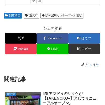
開店閉店
道意町
阪神尼崎センタープール前駅
シェアする
X
Facebook
はてブ
Pocket
LINE
コピー
りょうた
関連記事
4/6 アマドゥのサタケが
開店閉店
【TAKENOKO+】としてリニュ
ーアルオープン。