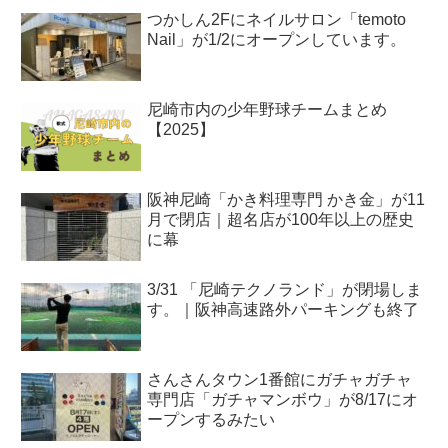
つかしん2Fにネイルサロン「temoto
Nail」が1/2にオープンしています。
尼崎市内の少年野球チームまとめ
【2025】
阪神尼崎「かき料理専門 かき金」が11
月で閉店｜超名店が100年以上の歴史
に幕
3/31 「尼崎テクノランド」が閉場しま
す。｜阪神高速路外パーキングも終了
さんさんタウン1番館にガチャガチャ
専門店「ガチャマンボウ」が8/17にオ
ープンするみたい