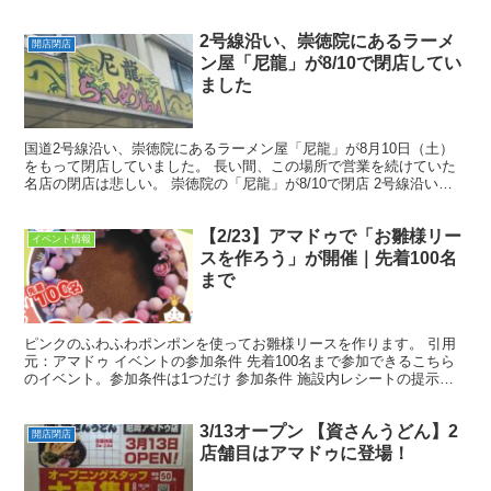
ちら イベントコンテンツ ■体験ブース 食品サン...
2号線沿い、崇徳院にあるラーメ
開店閉店
ン屋「尼龍」が8/10で閉店してい
ました
国道2号線沿い、崇徳院にあるラーメン屋「尼龍」が8月10日（土）
をもって閉店していました。 長い間、この場所で営業を続けていた
名店の閉店は悲しい。 崇徳院の「尼龍」が8/10で閉店 2号線沿いを
走っていると目に入ってくるインパクトの強い外観...
【2/23】アマドゥで「お雛様リー
イベント情報
スを作ろう」が開催｜先着100名
まで
ピンクのふわふわポンポンを使ってお雛様リースを作ります。 引用
元：アマドゥ イベントの参加条件 先着100名まで参加できるこちら
のイベント。参加条件は1つだけ 参加条件 施設内レシートの提示
（数日前購入分OK） 施設内の店舗を利用した証拠と...
3/13オープン 【資さんうどん】2
開店閉店
店舗目はアマドゥに登場！