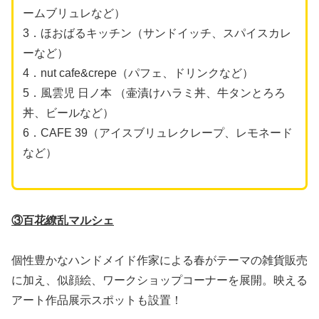
ームブリュレなど）
3．ほおばるキッチン（サンドイッチ、スパイスカレ
ーなど）
4．nut cafe&crepe（パフェ、ドリンクなど）
5．⾵雲児 ⽇ノ本 （壷漬けハラミ丼、⽜タンとろろ
丼、ビールなど）
6．CAFE 39（アイスブリュレクレープ、レモネード
など）
③百花繚乱マルシェ
個性豊かなハンドメイド作家による春がテーマの雑貨販売
に加え、似顔絵、ワークショップコーナーを展開。映える
アート作品展示スポットも設置！