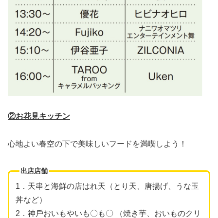
②お花見キッチン
心地よい春空の下で美味しいフードを満喫しよう！
出店店舗
1．天串と海鮮の店はれ天（とり天、唐揚げ、うな⽟
丼など）
2．神⼾おいもやいも〇も〇 （焼き芋、おいものクリ