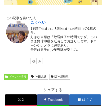
この記事を書いた人
こうへい
1989年生まれ。尼崎生まれ尼崎育ちの1児の
父。
好きな言葉は「放送終了の時間ですが、この
まま野球中継を延長してお送りします」ドロ
ーンやカメラに興味あり。
最近は息子の少年野球が楽しみ。
イベント情報
神田北通
阪神尼崎駅
シェアする
X
Facebook
はてブ