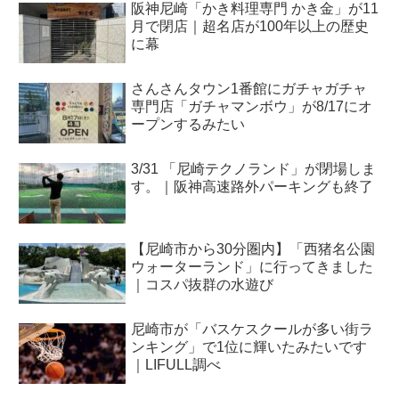
阪神尼崎「かき料理専門 かき金」が11
月で閉店｜超名店が100年以上の歴史
に幕
さんさんタウン1番館にガチャガチャ
専門店「ガチャマンボウ」が8/17にオ
ープンするみたい
3/31 「尼崎テクノランド」が閉場しま
す。｜阪神高速路外パーキングも終了
【尼崎市から30分圏内】「西猪名公園
ウォーターランド」に行ってきました
｜コスパ抜群の水遊び
尼崎市が「バスケスクールが多い街ラ
ンキング」で1位に輝いたみたいです
｜LIFULL調べ