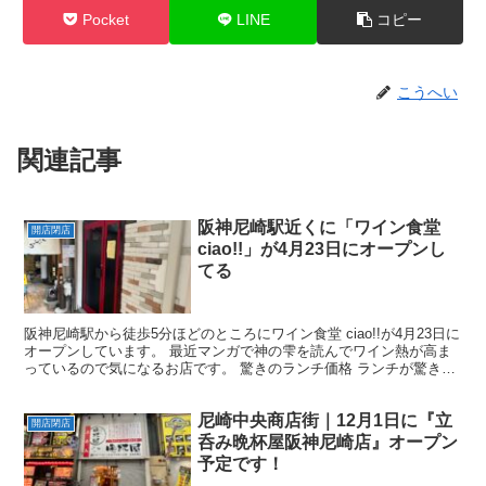
Pocket
LINE
コピー
こうへい
関連記事
阪神尼崎駅近くに「ワイン食堂
開店閉店
ciao!!」が4月23日にオープンし
てる
阪神尼崎駅から徒歩5分ほどのところにワイン食堂 ciao!!が4月23日に
オープンしています。 最近マンガで神の雫を読んでワイン熱が高ま
っているので気になるお店です。 驚きのランチ価格 ランチが驚きの
価格です↓ この投稿をInstagram...
尼崎中央商店街｜12月1日に『立
開店閉店
呑み晩杯屋阪神尼崎店』オープン
予定です！