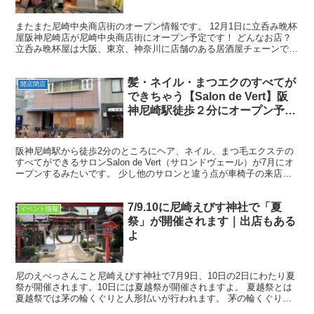
またまた尼崎中央商店街のオープン情報です。 12月1日に立呑み晩杯
屋阪神尼崎店が尼崎中央商店街にオープン予定です！ どんなお店？
立呑み晩杯屋は大阪、東京、神奈川に店舗のある居酒屋チェーンで
す。 満を持して兵庫にも初出店！尼崎が兵庫初という...
髪・ネイル・まつエクのすべてが
開店閉店
できちゃう【Salon de Vert】阪
神尼崎駅徒歩２分にオープン予
定！
阪神尼崎駅から徒歩2分のところにヘア、ネイル、まつ毛エクステの
すべてができるサロンSalon de Vert（サロンドヴェール）が7月にオ
ープンするみたいです。 少し他のサロンと違う点が車椅子の来店だ
けでなく月1～2回手話通訳、看護師常駐日...
7/9.10に尼崎えびす神社で「夏
イベント情報
祭」が開催されます｜出店もある
よ
尼のえべっさんこと尼崎えびす神社で7月9日、10日の2日にわたり夏
祭が開催されます。10日には夏越祭が開催されますよ。 夏越祭とは
夏越祭では茅の輪くぐりと人形払いが行われます。 茅の輪くぐり夏
越の大祓神事は7月10日12時30分から斉行さ...