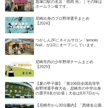
急塚口駅の名店「焼肉 光」｜その味は
ホームラン級です。
尼崎出身のプロ野球選手まとめ
【2024】
つかしん2Fにネイルサロン「temoto
Nail」が1/2にオープンしています。
尼崎市内の少年野球チームまとめ
【2025】
【夏の甲子園】「第106回全国高等学
校野球選手権大会」尼崎市の中学出身
の選手8名が出場｜大会は8月7日から
【尼崎市から30分圏内】「西猪名公園