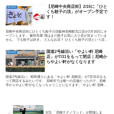
【尼崎中央商店街】2/16に「ひと
開店閉店
くち餃子の頂」がオープン予定で
す！
尼崎中央商店街にひとくち餃子の頂阪神尼崎駅北口店が2月16日にオ
ープンします。 飯田先輩 僕はまだ餃子お気に入り店が決まっていま
せん。 でも餃子は好き。 どんなお店？ ひとくち餃子の頂という店名
は初めて聞いたんですけど奈良県、高知県についで...
国道2号線沿い「やよい軒 尼崎
開店閉店
店」が7/31をもって閉店｜尼崎か
らやよい軒がなくなります
国道2号線沿い、昭和通りにある「やよい軒 尼崎店」が7月31日をも
って閉店するみたいです。 尼崎市では唯一の店舗だったので、尼崎
市からやよい軒がなくなっちゃうことになります。 やよい軒 尼崎店
が7/31で閉店 店舗の入り口部分に閉店をお知ら...
3/31 「尼崎テクノランド」が閉場しま