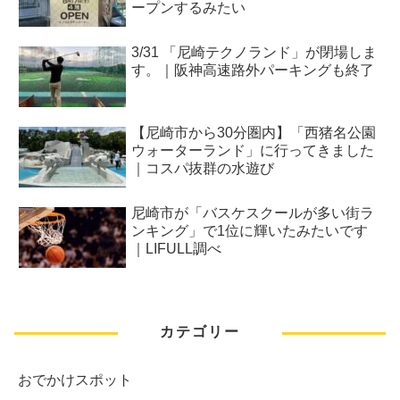
ープンするみたい
3/31 「尼崎テクノランド」が閉場しま
す。｜阪神高速路外パーキングも終了
【尼崎市から30分圏内】「西猪名公園
ウォーターランド」に行ってきました
｜コスパ抜群の水遊び
尼崎市が「バスケスクールが多い街ラ
ンキング」で1位に輝いたみたいです
｜LIFULL調べ
カテゴリー
おでかけスポット