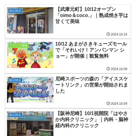
【武庫元町】10/12オープン
開店閉店
「oimo＆coco.」｜熟成焼き芋は
甘くて美味
2024.10.14
10/12 あまがさきキューズモール
イベント情報
で「それいけ！アンパンマン シ
ョー」が開催｜観覧無料
2024.10.09
尼崎スポーツの森の「アイススケ
開店閉店
ートリンク」の営業が開始されま
した
2024.10.04
【阪神尼崎】10/1祝開院「はやさ
開店閉店
か内科クリニック」｜内科・脳神
経内科のクリニック