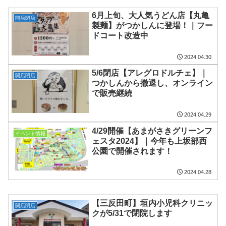
6月上旬、大人気うどん店【丸亀
開店閉店
製麺】がつかしんに登場！｜フー
ドコート改造中
2024.04.30
5/6閉店【アレグロドルチェ】｜
開店閉店
つかしんから撤退し、オンライン
で販売継続
2024.04.29
4/29開催【あまがさきグリーンフ
イベント情報
ェスタ2024】｜今年も上坂部西
公園で開催されます！
2024.04.28
【三反田町】垣内小児科クリニッ
開店閉店
クが5/31で閉院します