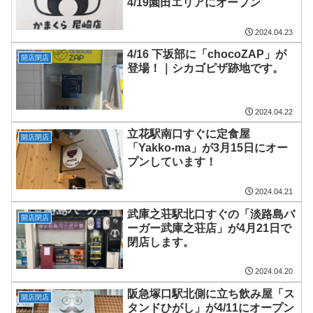
4/19園田エリアにオープン
2024.04.23
4/16 下坂部に「chocoZAP」が
開店閉店
登場！｜シカゴピザ跡地です。
2024.04.22
立花駅南口すぐに定食屋
開店閉店
「Yakko-ma」が3月15日にオー
プンしています！
2024.04.21
武庫之荘駅北口すぐの「淡路島バ
開店閉店
ーガー武庫之荘店」が4月21日で
閉店します。
2024.04.20
阪急塚口駅北側に立ち飲み屋「ス
開店閉店
タンドひがし」が4/11にオープン