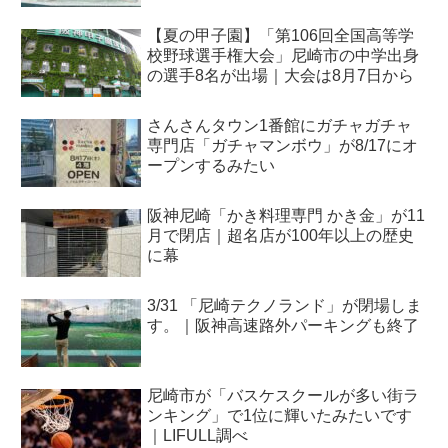
【夏の甲子園】「第106回全国高等学
校野球選手権大会」尼崎市の中学出身
の選手8名が出場｜大会は8月7日から
さんさんタウン1番館にガチャガチャ
専門店「ガチャマンボウ」が8/17にオ
ープンするみたい
阪神尼崎「かき料理専門 かき金」が11
月で閉店｜超名店が100年以上の歴史
に幕
3/31 「尼崎テクノランド」が閉場しま
す。｜阪神高速路外パーキングも終了
尼崎市が「バスケスクールが多い街ラ
ンキング」で1位に輝いたみたいです
｜LIFULL調べ