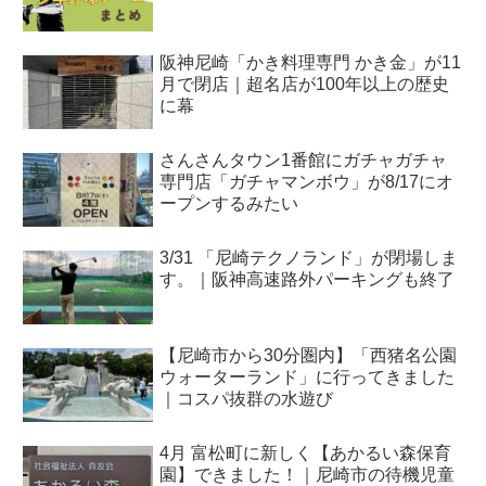
阪神尼崎「かき料理専門 かき金」が11
月で閉店｜超名店が100年以上の歴史
に幕
さんさんタウン1番館にガチャガチャ
専門店「ガチャマンボウ」が8/17にオ
ープンするみたい
3/31 「尼崎テクノランド」が閉場しま
す。｜阪神高速路外パーキングも終了
【尼崎市から30分圏内】「西猪名公園
ウォーターランド」に行ってきました
｜コスパ抜群の水遊び
4月 富松町に新しく【あかるい森保育
園】できました！｜尼崎市の待機児童