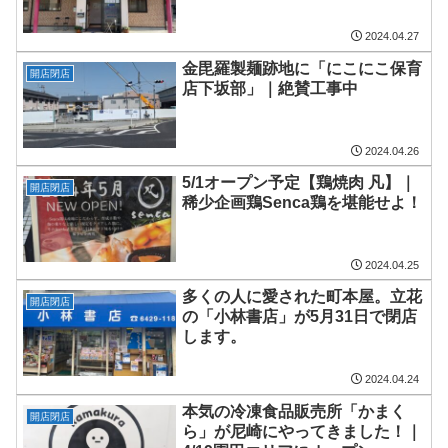
2024.04.27
金毘羅製麺跡地に「にこにこ保育
開店閉店
店下坂部」｜絶賛工事中
2024.04.26
5/1オープン予定【鶏焼肉 凡】｜
開店閉店
稀少企画鶏Senca鶏を堪能せよ！
2024.04.25
多くの人に愛された町本屋。立花
開店閉店
の「小林書店」が5月31日で閉店
します。
2024.04.24
本気の冷凍食品販売所「かまく
開店閉店
ら」が尼崎にやってきました！｜