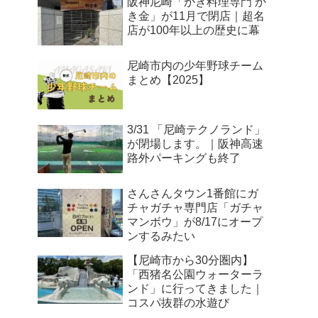
阪神尼崎「かき料理専門 か
き金」が11月で閉店｜超名
店が100年以上の歴史に幕
尼崎市内の少年野球チーム
まとめ【2025】
3/31 「尼崎テクノランド」
が閉場します。｜阪神高速
路外パーキングも終了
さんさんタウン1番館にガ
チャガチャ専門店「ガチャ
マンボウ」が8/17にオープ
ンするみたい
【尼崎市から30分圏内】
「西猪名公園ウォーターラ
ンド」に行ってきました｜
コスパ抜群の水遊び