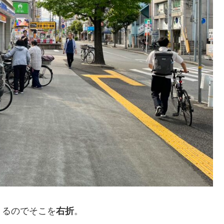
くるのでそこを
右折
。