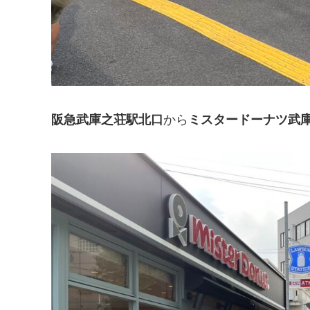
阪急武庫之荘駅北口
から
ミスタードーナツ武