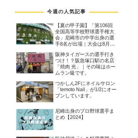
今週の人気記事
【夏の甲子園】「第106回
全国高等学校野球選手権大
会」尼崎市の中学出身の選
手8名が出場｜大会は8月7
日から
阪神タイガースの選手行き
つけ！？阪急塚口駅の名店
「焼肉 光」｜その味はホー
ムラン級です。
つかしん2Fにネイルサロン
「temoto Nail」が1/2にオー
プンしています。
尼崎出身のプロ野球選手ま
とめ【2024】