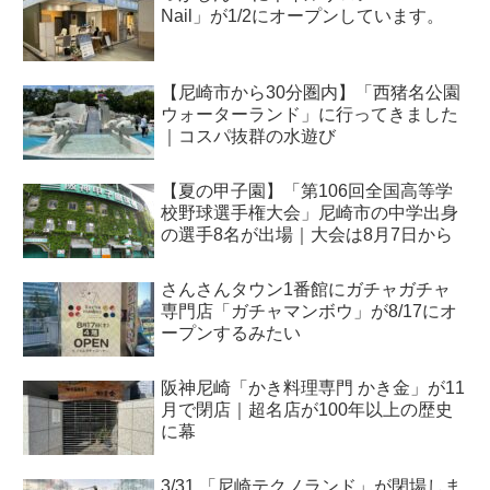
Nail」が1/2にオープンしています。
【尼崎市から30分圏内】「西猪名公園
ウォーターランド」に行ってきました
｜コスパ抜群の水遊び
【夏の甲子園】「第106回全国高等学
校野球選手権大会」尼崎市の中学出身
の選手8名が出場｜大会は8月7日から
さんさんタウン1番館にガチャガチャ
専門店「ガチャマンボウ」が8/17にオ
ープンするみたい
阪神尼崎「かき料理専門 かき金」が11
月で閉店｜超名店が100年以上の歴史
に幕
3/31 「尼崎テクノランド」が閉場しま