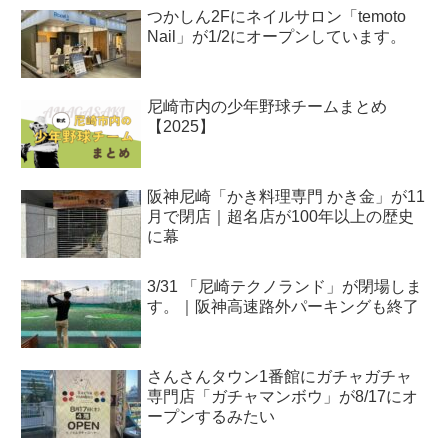
つかしん2Fにネイルサロン「temoto
Nail」が1/2にオープンしています。
尼崎市内の少年野球チームまとめ
【2025】
阪神尼崎「かき料理専門 かき金」が11
月で閉店｜超名店が100年以上の歴史
に幕
3/31 「尼崎テクノランド」が閉場しま
す。｜阪神高速路外パーキングも終了
さんさんタウン1番館にガチャガチャ
専門店「ガチャマンボウ」が8/17にオ
ープンするみたい