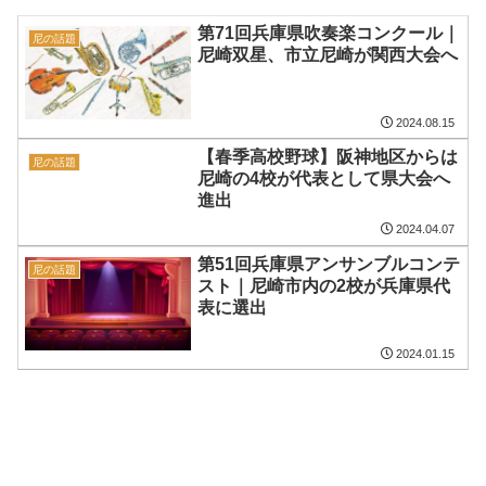
第71回兵庫県吹奏楽コンクール｜
尼の話題
尼崎双星、市立尼崎が関西大会へ
2024.08.15
【春季高校野球】阪神地区からは
尼の話題
尼崎の4校が代表として県大会へ
進出
2024.04.07
第51回兵庫県アンサンブルコンテ
尼の話題
スト｜尼崎市内の2校が兵庫県代
表に選出
2024.01.15