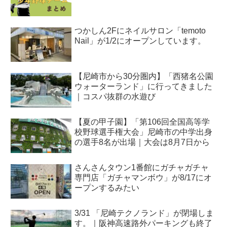
つかしん2Fにネイルサロン「temoto
Nail」が1/2にオープンしています。
【尼崎市から30分圏内】「西猪名公園
ウォーターランド」に行ってきました
｜コスパ抜群の水遊び
【夏の甲子園】「第106回全国高等学
校野球選手権大会」尼崎市の中学出身
の選手8名が出場｜大会は8月7日から
さんさんタウン1番館にガチャガチャ
専門店「ガチャマンボウ」が8/17にオ
ープンするみたい
3/31 「尼崎テクノランド」が閉場しま
す。｜阪神高速路外パーキングも終了