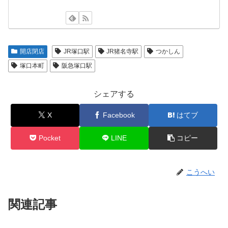
開店閉店
JR塚口駅
JR猪名寺駅
つかしん
塚口本町
阪急塚口駅
シェアする
X
Facebook
はてブ
Pocket
LINE
コピー
こうへい
関連記事