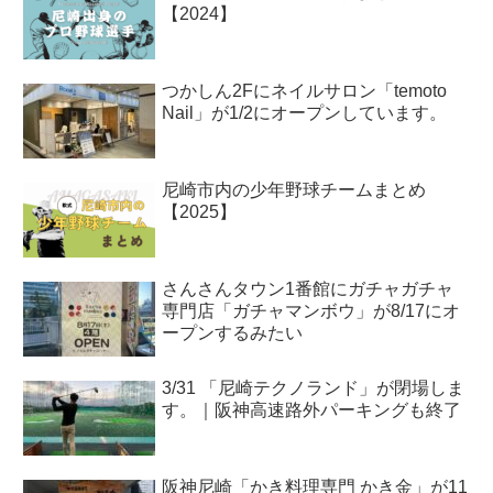
【2024】
つかしん2Fにネイルサロン「temoto
Nail」が1/2にオープンしています。
尼崎市内の少年野球チームまとめ
【2025】
さんさんタウン1番館にガチャガチャ
専門店「ガチャマンボウ」が8/17にオ
ープンするみたい
3/31 「尼崎テクノランド」が閉場しま
す。｜阪神高速路外パーキングも終了
阪神尼崎「かき料理専門 かき金」が11