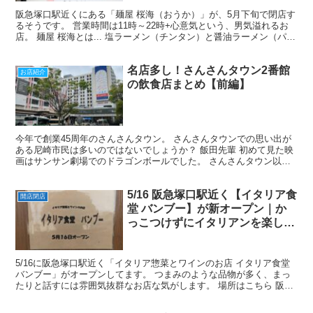
阪急塚口駅近くにある「麺屋 桜海（おうか）」が、5月下旬で閉店す
るそうです。 営業時間は11時～22時+心意気という、男気溢れるお
店。 麺屋 桜海とは... 塩ラーメン（チンタン）と醤油ラーメン（パイ
タン）がメインのラーメン屋さん。 チンタ...
名店多し！さんさんタウン2番館
お店紹介
の飲食店まとめ【前編】
今年で創業45周年のさんさんタウン。 さんさんタウンでの思い出が
ある尼崎市民は多いのではないでしょうか？ 飯田先輩 初めて見た映
画はサンサン劇場でのドラゴンボールでした。 さんさんタウン以外
にもショッピング施設が増えたのでさんさんタウンに行...
5/16 阪急塚口駅近く【イタリア食
開店閉店
堂 バンブー】が新オープン｜か
っこつけずにイタリアンを楽しむ
お店
5/16に阪急塚口駅近く「イタリア惣菜とワインのお店 イタリア食堂
バンブー」がオープンしてます。 つまみのような品物が多く、まっ
たりと話すには雰囲気抜群なお店な気がします。 場所はこちら 阪急
塚口駅から徒歩3分のところ。 伊丹線を線路沿い...