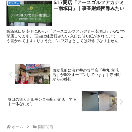
5/17閉店「アースゴルフアカデミ
開店閉店
ー南塚口」｜事業継続困難みたい
阪急塚口駅南側にあった「アースゴルフアカデミー南塚口」が5/17で
閉店してます。 理由は経営難みたい 入口に貼り紙がされていて、こ
う書かれてます↓ りょうた ゴルフ好きとしては残念でなりません。
アースゴルフアカデミー南塚口の場所はこちら↓...
西立花町に海鮮丼の専門店「丼丸 立花
店」が8/28オープンしています｜寺田町
からの移転
塚口の無人ホルモン直売所が閉店してる
｜一体なにが。
ホーム
開店閉店