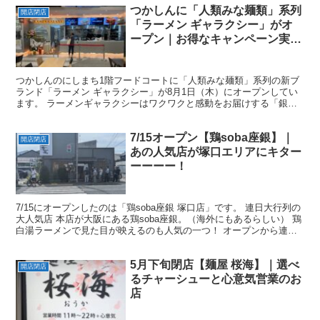
つかしんに「人類みな麺類」系列
開店閉店
「ラーメン ギャラクシー」がオ
ープン｜お得なキャンペーン実施
中！
つかしんのにしまち1階フードコートに「人類みな麺類」系列の新ブ
ランド「ラーメン ギャラクシー」が8月1日（木）にオープンしてい
ます。 ラーメンギャラクシーはワクワクと感動をお届けする「銀河
系醤油らーめん専門店」です。とのこと！ 「ラーメン ...
7/15オープン【鶏soba座銀】｜
開店閉店
あの人気店が塚口エリアにキター
ーーーー！
7/15にオープンしたのは「鶏soba座銀 塚口店」です。 連日大行列の
大人気店 本店が大阪にある鶏soba座銀。（海外にもあるらしい） 鶏
白湯ラーメンで見た目が映えるのも人気の一つ！ オープンから連日
大行列ができてて、その人気っぷりは間違...
5月下旬閉店【麺屋 桜海】｜選べ
開店閉店
るチャーシューと心意気営業のお
店