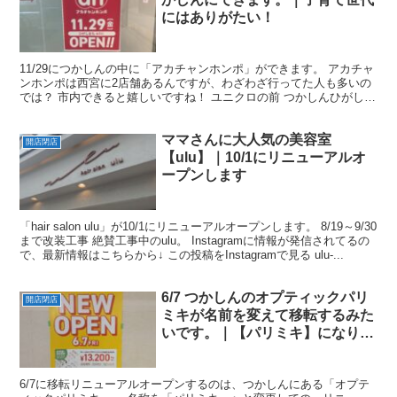
にはありがたい！
11/29につかしんの中に「アカチャンホンポ」ができます。 アカチャ
ンホンポは西宮に2店舗あるんですが、わざわざ行ってた人も多いの
では？ 市内できると嬉しいですね！ ユニクロの前 つかしんひがしま
ちの4階ユニクロ前にできます。 現在は絶賛工...
ママさんに大人気の美容室
開店閉店
【ulu】｜10/1にリニューアルオ
ープンします
「hair salon ulu」が10/1にリニューアルオープンします。 8/19～9/30
まで改装工事 絶賛工事中のulu。 Instagramに情報が発信されてるの
で、最新情報はこちらから↓ この投稿をInstagramで見る ulu-...
6/7 つかしんのオプティックパリ
開店閉店
ミキが名前を変えて移転するみた
いです。｜【パリミキ】になりま
す
6/7に移転リニューアルオープンするのは、つかしんにある「オプテ