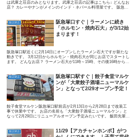
は武庫之荘店のみとなります。武庫之荘店の記事はこちら↓ どんなお
店？ カレーやナンがメインのインド・ネパール料理屋です。 阪急塚
口駅近くでインドカレーを食べたいときには行かれ...
阪急塚口すぐ｜ラーメンに続き
開店閉店
「ホルモン・焼肉石大」が3/12始
まります！
阪急塚口駅近くに2月14日にオープンしたラーメン石大ですが新たな
動きです。 3月12日からホルモン・焼肉石大が同じお店でスタートし
ます。 どんなお店？ ラーメン石大が11時～15時、その後16時から焼
肉屋に変わります。 もともと池田市石橋で...
阪急塚口駅すぐ｜餃子食堂マルケ
開店閉店
ンが「大衆餃子酒場ニューマルケ
ン」となって2/29オープン予定！
餃子食堂マルケン阪急塚口駅前店が2月13日から2月28日まで改装工
事で休業中です。 お店の名前も「大衆餃子酒場ニューマルケン」と
なって2月29日にリニューアルオープン予定みたいです。 飯田先輩
ニューをつけるセンス嫌いじゃない。 尼崎市内に...
11/29【アカチャンホンポ】がつ
開店閉店
かしんにできます。｜子育て世代