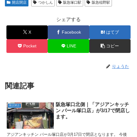
開店閉店
つかしん
阪急塚口駅
阪急稲野駅
シェアする
X
Facebook
はてブ
Pocket
LINE
コピー
りょうた
関連記事
阪急塚口北側｜「アジアンキッチ
開店閉店
ン パール塚口店」が3/17で閉店し
ます。
アジアンキッチン パール塚口店が3月17日で閉店となります。 今後