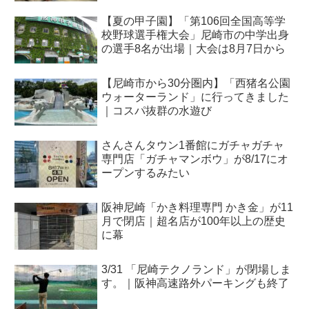
【夏の甲子園】「第106回全国高等学
校野球選手権大会」尼崎市の中学出身
の選手8名が出場｜大会は8月7日から
【尼崎市から30分圏内】「西猪名公園
ウォーターランド」に行ってきました
｜コスパ抜群の水遊び
さんさんタウン1番館にガチャガチャ
専門店「ガチャマンボウ」が8/17にオ
ープンするみたい
阪神尼崎「かき料理専門 かき金」が11
月で閉店｜超名店が100年以上の歴史
に幕
3/31 「尼崎テクノランド」が閉場しま
す。｜阪神高速路外パーキングも終了