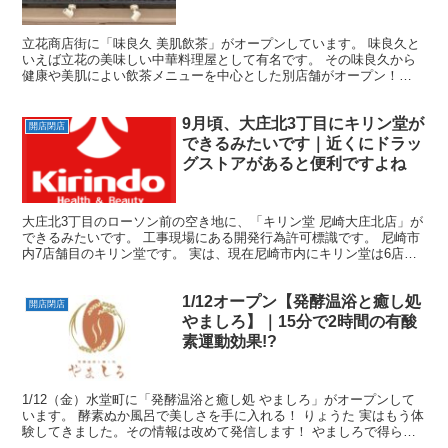
立花商店街に「味良久 美肌飲茶」がオープンしています。 味良久と
いえば立花の美味しい中華料理屋として有名です。 その味良久から
健康や美肌によい飲茶メニューを中心とした別店舗がオープン！
「味良久 美肌飲茶」どんなお店？ 味良久 美肌飲茶の近...
9月頃、大庄北3丁目にキリン堂が
開店閉店
できるみたいです｜近くにドラッ
グストアがあると便利ですよね
大庄北3丁目のローソン前の空き地に、「キリン堂 尼崎大庄北店」が
できるみたいです。 工事現場にある開発行為許可標識です。 尼崎市
内7店舗目のキリン堂です。 実は、現在尼崎市内にキリン堂は6店舗
あります。 ドラッグストアは薬以外にも、日用品を...
1/12オープン【発酵温浴と癒し処
開店閉店
やましろ】｜15分で2時間の有酸
素運動効果!?
1/12（金）水堂町に「発酵温浴と癒し処 やましろ」がオープンして
います。 酵素ぬか風呂で美しさを手に入れる！ りょうた 実はもう体
験してきました。その情報は改めて発信します！ やましろで得られ
る効果とは やましろでは、主に3つのメニューが...