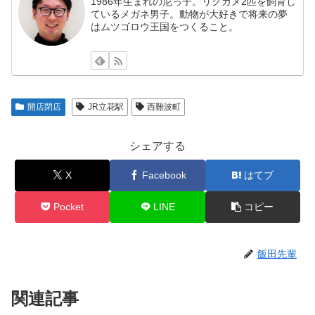
1986年生まれの尼っ子。リクガメ2匹を飼育し
ているメガネ男子。動物が大好きで将来の夢
はムツゴロウ王国をつくること。
開店閉店
JR立花駅
西難波町
シェアする
X
Facebook
はてブ
Pocket
LINE
コピー
飯田先輩
関連記事