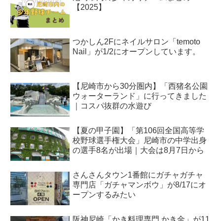
【2025】
つかしん2Fにネイルサロン「temoto
Nail」が1/2にオープンしています。
【尼崎市から30分圏内】「西猪名公園
ウォーターランド」に行ってきました
｜コスパ抜群の水遊び
【夏の甲子園】「第106回全国高等学
校野球選手権大会」尼崎市の中学出身
の選手8名が出場｜大会は8月7日から
さんさんタウン1番館にガチャガチャ
専門店「ガチャマンボウ」が8/17にオ
ープンするみたい
阪神尼崎「かき料理専門 かき金」が11