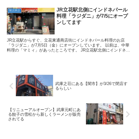
JR立花駅北側にインドネパール
開店閉店
料理「ラジダニ」が7/5にオープ
ンしてます
JR立花駅からすぐ、立花東通商店街にインドネパール料理のお店
「ラジダニ」が7月5日（金）にオープンしています。 以前は、中華
料理の「マミィ」があったところです。 JR立花駅北側にインドネパ
ール料理のお店がオープン！ ランチとディナーの２部営...
武庫之荘にある【闇市】が3/26で閉店す
るらしい
【リニューアルオープン】武庫元町にあ
る餃子の雪松から新しくラーメンが販売
されてる