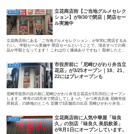
立花商店街【ご当地グルメセレク
開店閉店
ション】が9/30で閉店｜閉店セー
ル実施中
立花商店街にある「ご当地グルメセレクション」が9/30に閉店するみ
たい。 半額セール実施中 閉店セールということで、現在すべての商
品が半額となってます！ これは行く価値ありですね！ 取材したとき
は、すでに品薄状態でしたが、まだ購入できる商品...
市役所前に「尼崎ひがわり弁当立
開店閉店
花店」が3/25オープン｜18、21、
22にはプレオープンも
尼崎市役所の目の前に尼崎ひがわり弁当立花店が3月25日にオープン
します。 昨年の10月末で閉店してしまった「かつ丼吉兵衛 尼崎市役
所前店」の跡地のところ 近隣で3店舗目の出店 尼崎ひがわり弁当は
杭瀬店、西宮店と今回の立花店が3店舗目のお弁当...
立花商店街に人気中華屋「味良
開店閉店
久」の別店「味良久 美肌飲茶」
が8月1日にオープンしています。