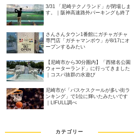
3/31 「尼崎テクノランド」が閉場しま
す。｜阪神高速路外パーキングも終了
さんさんタウン1番館にガチャガチャ
専門店「ガチャマンボウ」が8/17にオ
ープンするみたい
【尼崎市から30分圏内】「西猪名公園
ウォーターランド」に行ってきました
｜コスパ抜群の水遊び
尼崎市が「バスケスクールが多い街ラ
ンキング」で1位に輝いたみたいです
｜LIFULL調べ
カテゴリー