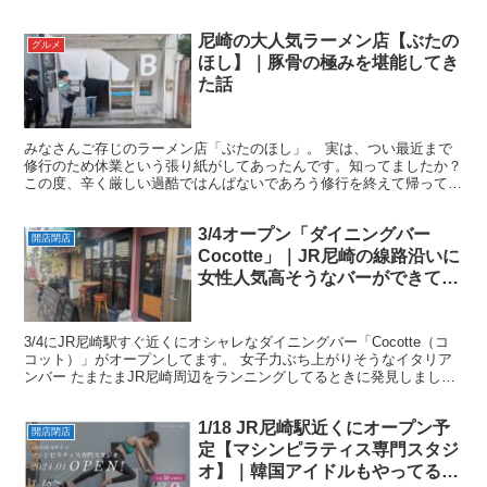
尼崎の大人気ラーメン店【ぶたの
グルメ
ほし】｜豚骨の極みを堪能してき
た話
みなさんご存じのラーメン店「ぶたのほし」。 実は、つい最近まで
修行のため休業という張り紙がしてあったんです。知ってましたか？
この度、辛く厳しい過酷ではんぱないであろう修行を終えて帰ってき
てました！ りょうた Ｂの主張がすごい！ちなみに、ぼ...
3/4オープン「ダイニングバー
開店閉店
Cocotte」｜JR尼崎の線路沿いに
女性人気高そうなバーができてま
す。
3/4にJR尼崎駅すぐ近くにオシャレなダイニングバー「Cocotte（コ
コット）」がオープンしてます。 女子力ぶち上がりそうなイタリア
ンバー たまたまJR尼崎周辺をランニングしてるときに発見しまし
た！ りょうた 雰囲気がよくて、思わず立ち止...
1/18 JR尼崎駅近くにオープン予
開店閉店
定【マシンピラティス専門スタジ
オ】｜韓国アイドルもやってるみ