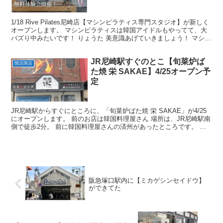
たい
1/18 Rive Pilates尼崎店【マシンピラティス専門スタジオ】が新しく
オープンします。 マシンピラティスは韓国アイドルもやってて、大
バズり中みたいです！ りょうた 美意識あげていきましょう！ マシン
ピラティス専門スタジオとは マシ...
JR尼崎駅すぐのとこ【旬菜炉ば
開店閉店
た焼 栄 SAKAE】4/25オープン予
定
JR尼崎駅からすぐにところに、「旬菜炉ばた焼 栄 SAKAE」が4/25
にオープンします。 前のお店は韓国料理屋さん 場所は、JR尼崎駅南
側で徒歩2分。 前に韓国料理屋さんの済州があったところです。 り
ょうた 済州は何回も行ったなー。僕、韓...
阪急塚口駅内に【ミカゲシンセイドウ】
ができてた