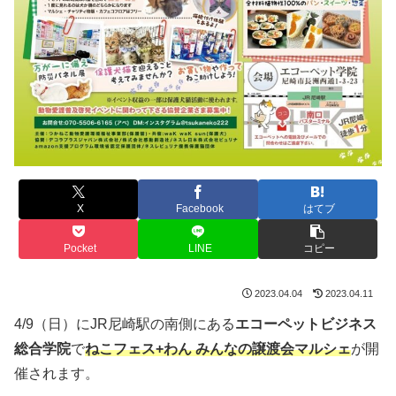
X
Facebook
はてブ
Pocket
LINE
コピー
2023.04.04
2023.04.11
4/9（日）にJR尼崎駅の南側にある
エコーペットビジネス
総合学院
で
ねこフェス+わん みんなの譲渡会マルシェ
が開
催されます。