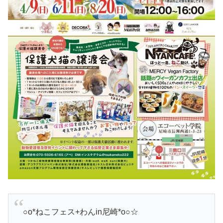
○o*ねこフェス+わんin尼崎*o○☆