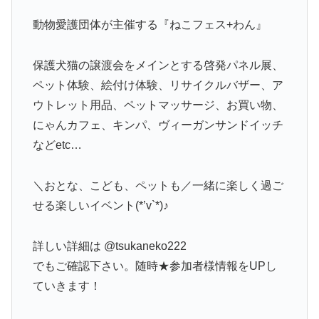
動物愛護団体が主催する『ねこフェス+わん』
保護犬猫の譲渡会をメインとする啓発パネル展、
ペット体験、絵付け体験、リサイクルバザー、ア
ウトレット用品、ペットマッサージ、お買い物、
にゃんカフェ、キンパ、ヴィーガンサンドイッチ
などetc…
＼おとな、こども、ペットも／一緒に楽しく過ご
せる楽しいイベント(*’v`*)♪
詳しい詳細は @tsukaneko222
でもご確認下さい。随時★参加者様情報をUPし
ていきます！