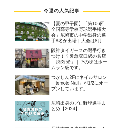
今週の人気記事
【夏の甲子園】「第106回
全国高等学校野球選手権大
会」尼崎市の中学出身の選
手8名が出場｜大会は8月7
日から
阪神タイガースの選手行き
つけ！？阪急塚口駅の名店
「焼肉 光」｜その味はホー
ムラン級です。
つかしん2Fにネイルサロン
「temoto Nail」が1/2にオー
プンしています。
尼崎出身のプロ野球選手ま
とめ【2024】