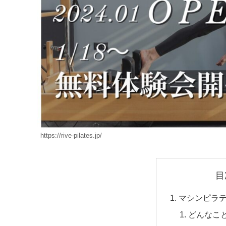
https://rive-pilates.jp/
目
マシンピラ
どんなこ