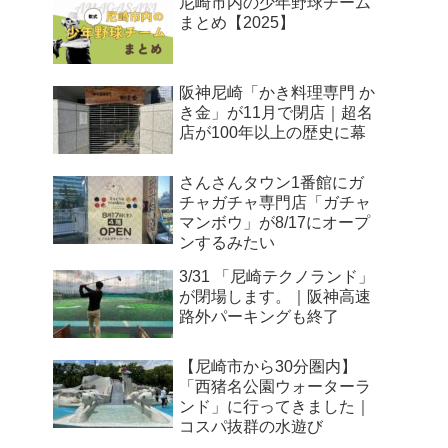
尼崎市内の少年野球チーム
まとめ【2025】
阪神尼崎「かき料理専門 か
き金」が11月で閉店｜超名
店が100年以上の歴史に幕
さんさんタウン1番館にガ
チャガチャ専門店「ガチャ
マンボウ」が8/17にオープ
ンするみたい
3/31 「尼崎テクノランド」
が閉場します。｜阪神高速
路外パーキングも終了
【尼崎市から30分圏内】
「西猪名公園ウォーターラ
ンド」に行ってきました｜
コスパ抜群の水遊び