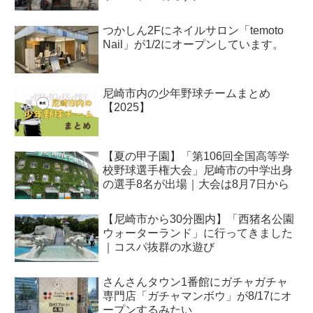
つかしん2Fにネイルサロン「temoto
Nail」が1/2にオープンしています。
尼崎市内の少年野球チームまとめ
【2025】
【夏の甲子園】「第106回全国高等学
校野球選手権大会」尼崎市の中学出身
の選手8名が出場｜大会は8月7日から
【尼崎市から30分圏内】「西猪名公園
ウォーターランド」に行ってきました
｜コスパ抜群の水遊び
さんさんタウン1番館にガチャガチャ
専門店「ガチャマンボウ」が8/17にオ
ープンするみたい