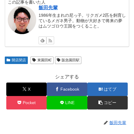
この記事を書いた人
飯田先輩
1986年生まれの尼っ子。リクガメ2匹を飼育し
ているメガネ男子。動物が大好きで将来の夢
はムツゴロウ王国をつくること。
開店閉店
東園田町
阪急園田駅
シェアする
X
Facebook
はてブ
Pocket
LINE
コピー
飯田先輩