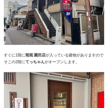
すぐに1階に
珉珉 園田店
が入っている建物がありますので
そこの2階に
てっちゃん
がオープンします。