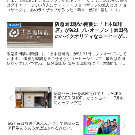
いよいよ園田にもチョコザップが登場です！ りょうた 2023年の目標
はダイエットっていう人にオススメ！ チョコザップの魅力とは チョ
コザップは、あのライザップが作った「簡単・便利・楽しい コンビ
ニジム」です。 既に全国で500店舗以上も展開...
阪急園田駅の南側に「上本珈琲
開店閉店
店」が9/21 プレオープン｜園田発
のハイクオリティなコーヒーが飲
めるお店
阪急園田駅の南側、に「上本珈琲店」が9月21日にプレオープンして
います。 優雅な時間を過ごせそうなコーヒーショップ、最近は園田
駅前が忙しいですね！ 阪急園田駅 阪急園田駅前に「上本珈琲店」が
プレオープン！ 店舗の外観はこんな感じ。 オープン...
尼崎バーガーを武庫之荘で！「JACKS
BURGER SHOP」ができるぞー！7月中
旬オープン予定
6/27 毎日放送「あれみた？」で尼崎シニ
ア日常あるあるが放送されるみたい。