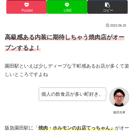
Pocket
LINE
コピー
2023.06.25
高級感ある内装に期待しちゃう焼肉店がオー
プン
するよ
！
園田駅といえば少しディープな下町感あるお店が多くて楽
しいところですよね
個人の飲食店が多い町好き。
飯田先輩
阪急園田駅に「
焼肉・ホルモンのお店てっちゃん」
がオー