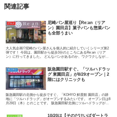
関連記事
尼崎パン屋巡り【Re:an（リア
グルメ
ン）園田店】菓子パンも惣菜パン
も全部うまい
大人気企画!?尼崎のパン屋さんを個人的に紹介していくシリーズ第2
弾です！ 今回は、園田駅から徒歩3分のところにあるRe:an（リア
ン）に行ってきました。 どんなパンがあるのか、ワクワクしながら
行きました！ りょうた パンって、白米と一緒で毎...
阪急園田駅すぐ、「ツルハドラッ
開店閉店
グ 東園田店」が8/29オープン｜2
階にはクリニックも
阪急園田駅の北側から徒歩ですぐ、「KOHYO 鮮度館 園田店」の跡
地に「ツルハドラッグ」がオープンするみたいです。 オープン日は8
月29日（木）とのことです。 阪急園田駅北側にツルハドラッグが
8/29オープン 公式サイトを確認すると店舗のオ...
10/20は【そのだけいばダートラ
イベント情報