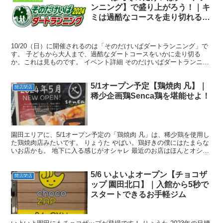
ンニング】で盛り上がろう！｜キ
ミは過酷なコースを走り切れる
か。
10/20（日）に開催されるのは「そのだけいばダートランニング」で
す。 子どもから大人まで、過酷なダートコースをいかに走り切る
か。これは見ものです。 イベント詳細 そのだけいばダートランニン
グ ・日時：2024年10月20日（日） ※小雨決...
5/1オープン予定【鶏焼肉 凡】｜
開店閉店
稀少企画鶏Senca鶏を堪能せよ！
園田エリアに、5/1オープン予定の「鶏焼肉 凡」は、稀少鶏を使用し
た鶏焼肉店みたいです。 りょうた やばい。鶏好きの僕にはたまらな
いお店かも。 地下に入る感じがオシャレ 最近のお店はほんとオシャ
レなところが多い。 凡は、なんと地下に入るスタ...
5/6 いよいよオープン【チョコザ
開店閉店
ップ 園田北口】｜入館から5秒で
スタートできるお手軽ジム