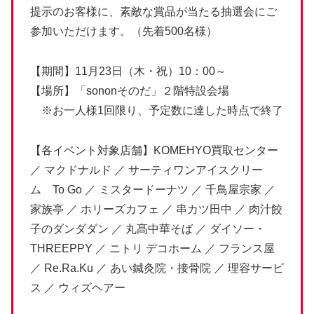
提示のお客様に、素敵な賞品が当たる抽選会にご
参加いただけます。（先着500名様）
【期間】11月23日（木・祝）10：00～
【場所】「sononそのだ」２階特設会場
※お一人様1回限り、予定数に達した時点で終了
【各イベント対象店舗】KOMEHYO買取センター
／ マクドナルド ／ サーティワンアイスクリー
ム To Go ／ ミスタードーナツ ／ 千鳥屋宗家 ／
家族亭 ／ ホリーズカフェ ／ 串カツ田中 ／ 肉汁餃
子のダンダダン ／ 丸髙中華そば ／ ダイソー・
THREEPPY ／ ニトリ デコホーム ／ フランス屋
／ Re.Ra.Ku ／ あい鍼灸院・接骨院 ／ 理容サービ
ス ／ ウィズヘアー