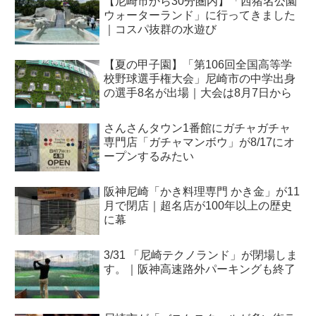
【尼崎市から30分圏内】「西猪名公園
ウォーターランド」に行ってきました
｜コスパ抜群の水遊び
【夏の甲子園】「第106回全国高等学
校野球選手権大会」尼崎市の中学出身
の選手8名が出場｜大会は8月7日から
さんさんタウン1番館にガチャガチャ
専門店「ガチャマンボウ」が8/17にオ
ープンするみたい
阪神尼崎「かき料理専門 かき金」が11
月で閉店｜超名店が100年以上の歴史
に幕
3/31 「尼崎テクノランド」が閉場しま
す。｜阪神高速路外パーキングも終了