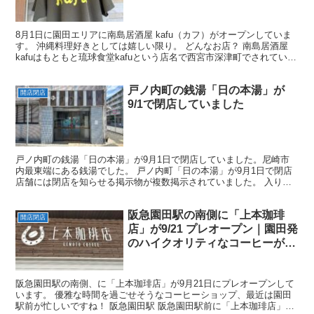
ダイビングのお店。
8月1日に園田エリアに南島居酒屋 kafu（カフ）がオープンしていま
す。 沖縄料理好きとしては嬉しい限り。 どんなお店？ 南島居酒屋
kafuはもともと琉球食堂kafuという店名で西宮市深津町でされていて
園田に移転されたみたいですね。 店頭に...
戸ノ内町の銭湯「日の本湯」が
開店閉店
9/1で閉店していました
戸ノ内町の銭湯「日の本湯」が9月1日で閉店していました。尼崎市
内最東端にある銭湯でした。 戸ノ内町「日の本湯」が9月1日で閉店
店舗には閉店を知らせる掲示物が複数掲示されていました。 入り口
からは暖簾が見えていました。 この暖簾がもうかかる...
阪急園田駅の南側に「上本珈琲
開店閉店
店」が9/21 プレオープン｜園田発
のハイクオリティなコーヒーが飲
めるお店
阪急園田駅の南側、に「上本珈琲店」が9月21日にプレオープンして
います。 優雅な時間を過ごせそうなコーヒーショップ、最近は園田
駅前が忙しいですね！ 阪急園田駅 阪急園田駅前に「上本珈琲店」が