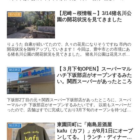
ニジム」です。 既に全国で500店舗以上も展開...
【尼崎～桜情報～】3/14猪名川公
尼の話題
園の開花状況を見てきました
りょうた 自粛が続いてたので、久々の花見になりそうですね 市内の
開花状況を随時アップしていきます！ 今回は、豊中市との市境にあ
る猪名川公園の開花状況を見てきました。 猪名川公園は花見スポッ
ト？ 公園内には、テニスコートや軟式野球場、子どもの...
【３月下旬OPEN】スーパーマル
開店閉店
ハチ下坂部店がオープンするみた
い。関西スーパーがあったところ
下坂部2丁目の元々関西スーパー下坂部店があったところに、スーパ
ーマルハチ 下坂部店がオープンするみたいです。 以前もスーパーだ
ったので、店舗はすでに完成しており3月下旬のオープンを待つばか
りとなっています。 りょうた 尼崎市内では8店舗目の...
東園田町に「南島居酒屋
開店閉店
kafu（カフ）」が8月1日にオープ
ンしてる。｜ランチ・ディナー・