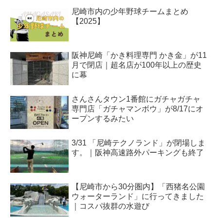
尼崎市内の少年野球チームまとめ
【2025】
阪神尼崎「かき料理専門 かき金」が11
月で閉店｜超名店が100年以上の歴史
に幕
さんさんタウン1番館にガチャガチャ
専門店「ガチャマンボウ」が8/17にオ
ープンするみたい
3/31 「尼崎テクノランド」が閉場しま
す。｜阪神高速路外パーキングも終了
【尼崎市から30分圏内】「西猪名公園
ウォーターランド」に行ってきました
｜コスパ抜群の水遊び