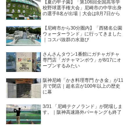
【夏の甲子園】「第106回全国高等学
校野球選手権大会」尼崎市の中学出身
の選手8名が出場｜大会は8月7日から
【尼崎市から30分圏内】「西猪名公園
ウォーターランド」に行ってきました
｜コスパ抜群の水遊び
さんさんタウン1番館にガチャガチャ
専門店「ガチャマンボウ」が8/17にオ
ープンするみたい
阪神尼崎「かき料理専門 かき金」が11
月で閉店｜超名店が100年以上の歴史
に幕
3/31 「尼崎テクノランド」が閉場しま
す。｜阪神高速路外パーキングも終了