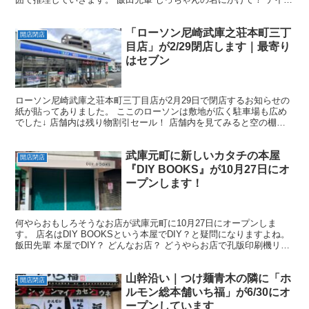
アウトに加えて完全予約制の席もあり 誤字...
「ローソン尼崎武庫之荘本町三丁
開店閉店
目店」が2/29閉店します｜最寄り
はセブン
ローソン尼崎武庫之荘本町三丁目店が2月29日で閉店するお知らせの
紙が貼ってありました。 ここのローソンは敷地が広く駐車場も広め
でした↓ 店舗内は残り物割引セール！ 店舗内を見てみると空の棚が
目立ちますが割引品がけっこうありました。 無印良品...
武庫元町に新しいカタチの本屋
開店閉店
『DIY BOOKS』が10月27日にオ
ープンします！
何やらおもしろそうなお店が武庫元町に10月27日にオープンしま
す。 店名はDIY BOOKSという本屋でDIY？と疑問になりますよね。
飯田先輩 本屋でDIY？ どんなお店？ どうやらお店で孔版印刷機リソ
グラフを用いて本、冊子を自分で作るこ...
山幹沿い｜つけ麺青木の隣に「ホ
開店閉店
ルモン総本舗いち福」が6/30にオ
ープンしています