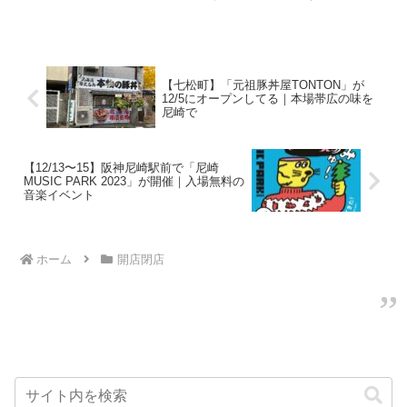
肉しさを感じるネーミング。 公式サイトをみると、お肉...
【七松町】「元祖豚丼屋TONTON」が
12/5にオープンしてる｜本場帯広の味を
尼崎で
【12/13〜15】阪神尼崎駅前で「尼崎
MUSIC PARK 2023」が開催｜入場無料の
音楽イベント
ホーム
開店閉店