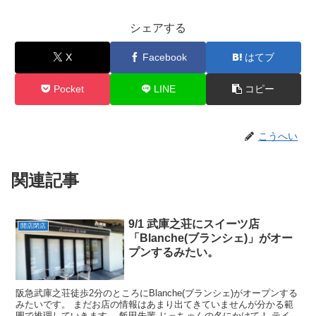
シェアする
X
Facebook
はてブ
Pocket
LINE
コピー
こうへい
関連記事
9/1 武庫之荘にスイーツ店
開店閉店
「Blanche(ブランシェ)」がオー
プンするみたい。
阪急武庫之荘徒歩2分のところにBlanche(ブランシェ)がオープンする
みたいです。 まだお店の情報はあまり出てきていませんが分かる範
囲で推理していきます。 飯田先輩 じっちゃんの名にかけて！ テイク