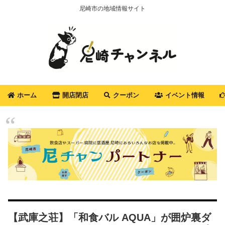
尼崎市の地域情報サイト
ホーム
開店閉店
クーポン
イベント情報
【武庫之荘】「和食バル AQUA」が囲炉裏ダ