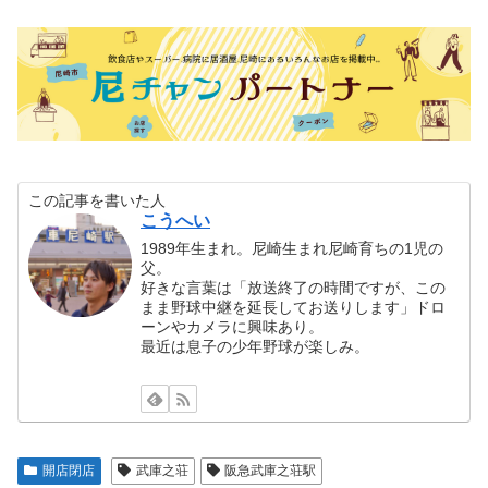
この記事を書いた人
こうへい
1989年生まれ。尼崎生まれ尼崎育ちの1児の
父。
好きな言葉は「放送終了の時間ですが、この
まま野球中継を延長してお送りします」ドロ
ーンやカメラに興味あり。
最近は息子の少年野球が楽しみ。
開店閉店
武庫之荘
阪急武庫之荘駅