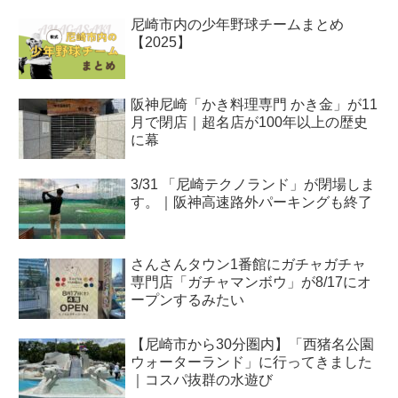
尼崎市内の少年野球チームまとめ
【2025】
阪神尼崎「かき料理専門 かき金」が11
月で閉店｜超名店が100年以上の歴史
に幕
3/31 「尼崎テクノランド」が閉場しま
す。｜阪神高速路外パーキングも終了
さんさんタウン1番館にガチャガチャ
専門店「ガチャマンボウ」が8/17にオ
ープンするみたい
【尼崎市から30分圏内】「西猪名公園
ウォーターランド」に行ってきました
｜コスパ抜群の水遊び