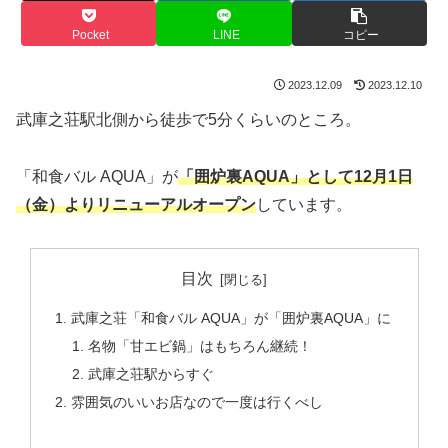
Pocket
LINE
コピー
2023.12.09
2023.12.10
武庫之荘駅北側から徒歩で5分くらいのところ。
「和食バル AQUA」が
「囲炉裏AQUA」として12月1日
（金）よりリニューアルオープン
しています。
目次
武庫之荘「和食バル AQUA」が「囲炉裏AQUA」に
名物「甘エビ鍋」はもちろん継続！
武庫之荘駅からすぐ
雰囲気のいいお店なので一度は行くべし