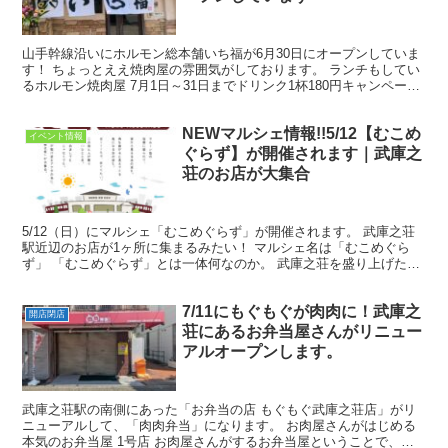
山手幹線沿いにホルモン総本舗いち福が6月30日にオープンしていま
す！ ちょっとええ焼肉屋の雰囲気がしております。 ランチもしてい
るホルモン焼肉屋 7月1日～31日までドリンク1杯180円キャンペーン
しております！ しかも何杯でもOK！！ メ...
NEWマルシェ情報!!5/12【むこめ
イベント情報
ぐらず】が開催されます｜武庫之
荘のお店が大集合
5/12（日）にマルシェ「むこめぐらず」が開催されます。 武庫之荘
駅近辺のお店が1ヶ所に集まるみたい！ マルシェ名は「むこめぐら
ず」 「むこめぐらず」とは一体何なのか。 武庫之荘を盛り上げた
い！という想いから立ち上がった団体「むこめぐり実行...
7/11にもぐもぐが肉肉に！武庫之
開店閉店
荘にあるお弁当屋さんがリニュー
アルオープンします。
武庫之荘駅の南側にあった「お弁当の店 もぐもぐ武庫之荘店」がリ
ニューアルして、「肉肉弁当」になります。 お肉屋さんがはじめる
本気のお弁当屋 1号店 お肉屋さんがするお弁当屋ということで、肉