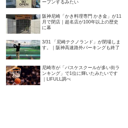
ープンするみたい
阪神尼崎「かき料理専門 かき金」が11
月で閉店｜超名店が100年以上の歴史
に幕
3/31 「尼崎テクノランド」が閉場しま
す。｜阪神高速路外パーキングも終了
尼崎市が「バスケスクールが多い街ラ
ンキング」で1位に輝いたみたいです
｜LIFULL調べ