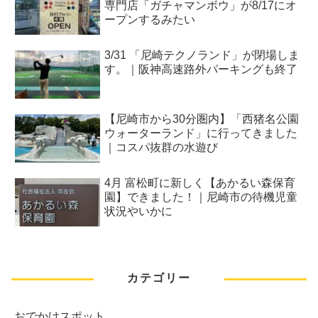
専門店「ガチャマンボウ」が8/17にオ
ープンするみたい
3/31 「尼崎テクノランド」が閉場しま
す。｜阪神高速路外パーキングも終了
【尼崎市から30分圏内】「西猪名公園
ウォーターランド」に行ってきました
｜コスパ抜群の水遊び
4月 富松町に新しく【あかるい森保育
園】できました！｜尼崎市の待機児童
状況やいかに
カテゴリー
おでかけスポット