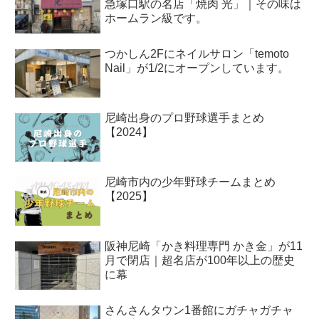
急塚口駅の名店「焼肉 光」｜その味は
ホームラン級です。
つかしん2Fにネイルサロン「temoto
Nail」が1/2にオープンしています。
尼崎出身のプロ野球選手まとめ
【2024】
尼崎市内の少年野球チームまとめ
【2025】
阪神尼崎「かき料理専門 かき金」が11
月で閉店｜超名店が100年以上の歴史
に幕
さんさんタウン1番館にガチャガチャ