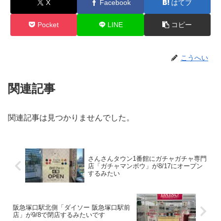
X
Facebook
はてブ
Pocket
LINE
コピー
こうへい
関連記事
関連記事は見つかりませんでした。
さんさんタウン1番館にガチャガチャ専門
店「ガチャマンボウ」が8/17にオープン
するみたい
阪急塚口駅北側「ダイソー 阪急塚口駅前
店」が9/8で閉店するみたいです