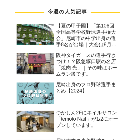
今週の人気記事
【夏の甲子園】「第106回
全国高等学校野球選手権大
会」尼崎市の中学出身の選
手8名が出場｜大会は8月7
日から
阪神タイガースの選手行き
つけ！？阪急塚口駅の名店
「焼肉 光」｜その味はホー
ムラン級です。
尼崎出身のプロ野球選手ま
とめ【2024】
つかしん2Fにネイルサロン
「temoto Nail」が1/2にオー
プンしています。