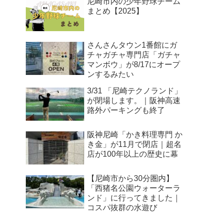
尼崎市内の少年野球チーム
まとめ【2025】
さんさんタウン1番館にガ
チャガチャ専門店「ガチャ
マンボウ」が8/17にオープ
ンするみたい
3/31 「尼崎テクノランド」
が閉場します。｜阪神高速
路外パーキングも終了
阪神尼崎「かき料理専門 か
き金」が11月で閉店｜超名
店が100年以上の歴史に幕
【尼崎市から30分圏内】
「西猪名公園ウォーターラ
ンド」に行ってきました｜
コスパ抜群の水遊び