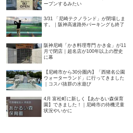
ープンするみたい
3/31 「尼崎テクノランド」が閉場しま
す。｜阪神高速路外パーキングも終了
阪神尼崎「かき料理専門 かき金」が11
月で閉店｜超名店が100年以上の歴史
に幕
【尼崎市から30分圏内】「西猪名公園
ウォーターランド」に行ってきました
｜コスパ抜群の水遊び
4月 富松町に新しく【あかるい森保育
園】できました！｜尼崎市の待機児童
状況やいかに