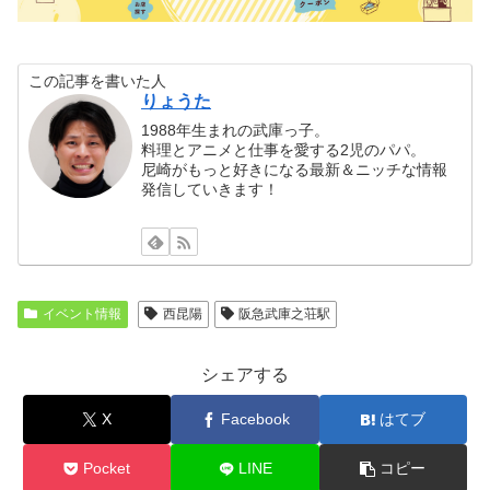
この記事を書いた人
りょうた
1988年生まれの武庫っ子。
料理とアニメと仕事を愛する2児のパパ。
尼崎がもっと好きになる最新＆ニッチな情報
発信していきます！
イベント情報
西昆陽
阪急武庫之荘駅
シェアする
X
Facebook
はてブ
Pocket
LINE
コピー