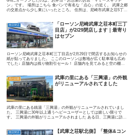
6/6にオープンしたのは、お弁当・お惣菜のお店「マミーズキッチ
ン」です。 場所はこちら 食パンで有名な「点心」の近く。 武庫之郷
の交差点から少し東にいったところ。 住所は、尼崎市武庫之荘5丁目
13-2です。 地図はこちら↓ 家庭的な味はカラ...
「ローソン尼崎武庫之荘本町三丁
開店閉店
目店」が2/29閉店します｜最寄り
はセブン
ローソン尼崎武庫之荘本町三丁目店が2月29日で閉店するお知らせの
紙が貼ってありました。 ここのローソンは敷地が広く駐車場も広め
でした↓ 店舗内は残り物割引セール！ 店舗内を見てみると空の棚が
目立ちますが割引品がけっこうありました。 無印良品...
武庫の里にある「三興湯」の外観
尼の話題
がリニューアルされてました
武庫の里にある銭湯「三興湯」の外観がリニューアルされていまし
た。 三興湯に30年以上通うヘビーユーザーとしては嬉しい限りで
す。 三興湯の外観がリニューアルされました ある日、三興湯に訪れ
ると足場が組まれていたので、今日は臨時休業かと思いまし...
【武庫之荘駅北側】「整体&コン
開店閉店