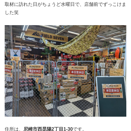
取材に訪れた日がちょうど水曜日で、店舗前でずっこけま
した笑
住所は、
尼崎市西昆陽2丁目1-30
です。