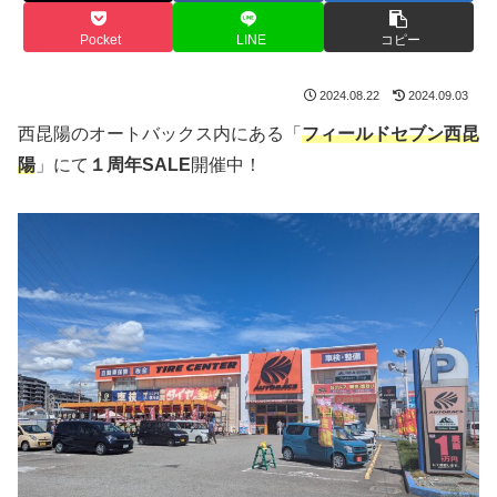
Pocket
LINE
コピー
2024.08.22
2024.09.03
西昆陽のオートバックス内にある「
フィールドセブン西昆
陽
」にて
１周年SALE
開催中！