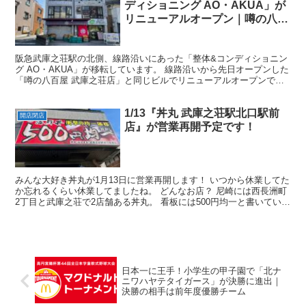
ディショニング AO・AKUA」が
リニューアルオープン｜噂の八百
屋の上
阪急武庫之荘駅の北側、線路沿いにあった「整体&コンディショニン
グ AO・AKUA」が移転しています。 線路沿いから先日オープンした
「噂の八百屋 武庫之荘店」と同じビルでリニューアルオープンで
す！ 「AO・AKUA」移転先は「噂の八百屋」のビ...
1/13『丼丸 武庫之荘駅北口駅前
開店閉店
店』が営業再開予定です！
みんな大好き丼丸が1月13日に営業再開します！ いつから休業してた
か忘れるくらい休業してましたね。 どんなお店？ 尼崎には西長洲町
2丁目と武庫之荘で2店舗ある丼丸。 看板には500円均一と書いていま
すが物価高騰で値上がりしております。 ホー...
日本一に王手！小学生の甲子園で「北ナ
ニワハヤテタイガース」が決勝に進出｜
決勝の相手は前年度優勝チーム