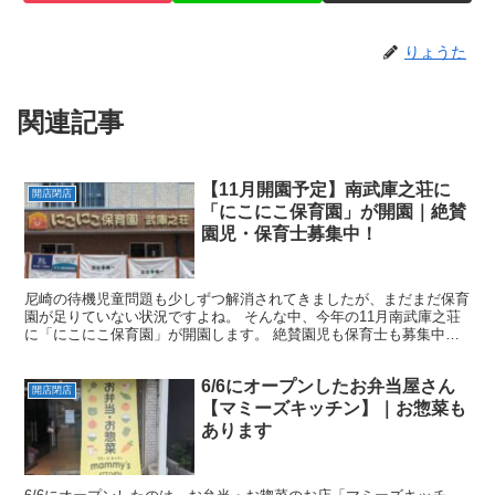
りょうた
関連記事
【11月開園予定】南武庫之荘に
開店閉店
「にこにこ保育園」が開園｜絶賛
園児・保育士募集中！
尼崎の待機児童問題も少しずつ解消されてきましたが、まだまだ保育
園が足りていない状況ですよね。 そんな中、今年の11月南武庫之荘
に「にこにこ保育園」が開園します。 絶賛園児も保育士も募集中と
のこと！ 場所はこちら 武庫之荘駅から徒歩11分のと...
6/6にオープンしたお弁当屋さん
開店閉店
【マミーズキッチン】｜お惣菜も
あります