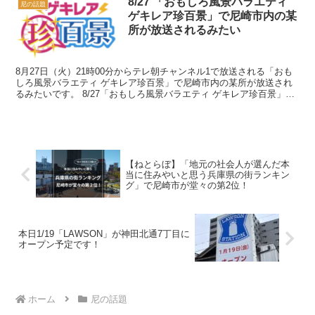
8/27 「おもしろ風景バラエティ
尼の話題
ゲキレア珍百景」で尼崎市内の某
所が放送されるみたい
8月27日（火）21時00分からテレ朝チャンネル1で放送される「おも
しろ風景バラエティ ゲキレア珍百景」で尼崎市内の某所が放送され
るみたいです。 8/27「おもしろ風景バラエティ ゲキレア珍百景」で
尼崎市が！ 番組のラテ欄はこんな感じ↓ ▼...
【ねとらぼ】「地元の社会人が選んだ本
当に住みやいと思う兵庫県の街ランキン
グ」で尼崎市が堂々の第2位！
本日1/19「LAWSON」が神田北通7丁目に
オープン予定です！
ホーム
尼の話題