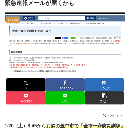
緊急速報メールが届くかも
尼の話題
X
Facebook
はてブ
Pocket
LINE
コピー
2024.01.18
1/20（土）8:45
から
お隣の豊中市で「全市一斉防災訓練」