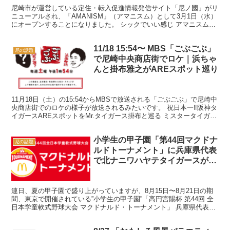
尼崎市が運営している定住・転入促進情報発信サイト「尼ノ國」がリ
ニューアルされ、「AMANISM」（アマニスム）として3月1日（水）
にオープンすることになりました。 シックでいい感じ アマニスムと
は一体... 「尼ノ國」から、尼崎で暮らす・...
11/18 15:54〜 MBS「ごぶごぶ」
尼の話題
で尼崎中央商店街でロケ｜浜ちゃ
んと掛布雅之がAREスポット巡り
11月18日（土）の15:54からMBSで放送される「ごぶごぶ」で尼崎中
央商店街でのロケの様子が放送されるみたいです。 祝日本一‼阪神タ
イガースAREスポットをMr.タイガース掛布と巡る ミスタータイガー
ス掛布雅之と「阪神タイガースゆかりの...
小学生の甲子園「第44回マクドナ
尼の話題
ルドトーナメント」に兵庫県代表
で北ナニワハヤテタイガースが出
場しています
連日、夏の甲子園で盛り上がっていますが、8月15日〜8月21日の期
間、東京で開催されている”小学生の甲子園”「高円宮賜杯 第44回 全
日本学童軟式野球大会 マクドナルド・トーナメント」 兵庫県代表と
して、尼崎市の少年野球チーム「北ナニワハヤ...