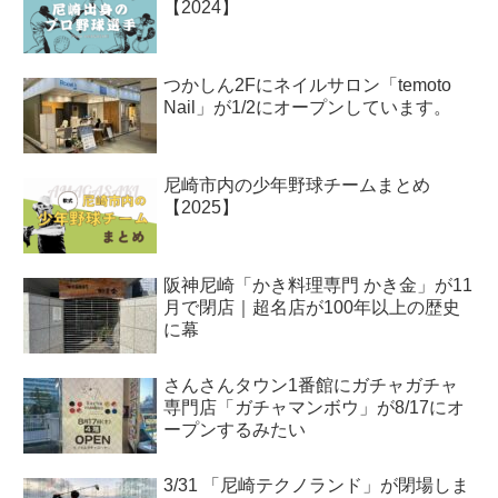
【2024】
つかしん2Fにネイルサロン「temoto
Nail」が1/2にオープンしています。
尼崎市内の少年野球チームまとめ
【2025】
阪神尼崎「かき料理専門 かき金」が11
月で閉店｜超名店が100年以上の歴史
に幕
さんさんタウン1番館にガチャガチャ
専門店「ガチャマンボウ」が8/17にオ
ープンするみたい
3/31 「尼崎テクノランド」が閉場しま