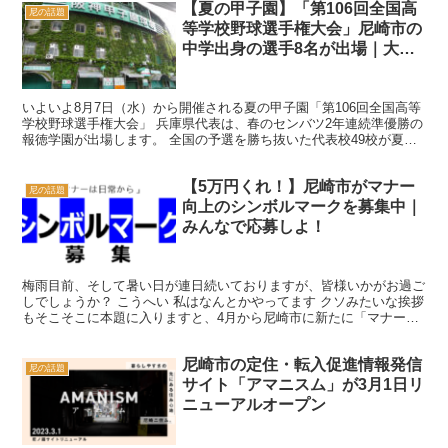
【夏の甲子園】「第106回全国高
尼の話題
等学校野球選手権大会」尼崎市の
中学出身の選手8名が出場｜大会
は8月7日から
いよいよ8月7日（水）から開催される夏の甲子園「第106回全国高等
学校野球選手権大会」 兵庫県代表は、春のセンバツ2年連続準優勝の
報徳学園が出場します。 全国の予選を勝ち抜いた代表校49校が夏の
栄冠を勝ち取るために、熱い戦いを繰り広げます！...
【5万円くれ！】尼崎市がマナー
尼の話題
向上のシンボルマークを募集中｜
みんなで応募しよ！
梅雨目前、そして暑い日が連日続いておりますが、皆様いかがお過ご
しでしょうか？ こうへい 私はなんとかやってます クソみたいな挨拶
もそこそこに本題に入りますと、4月から尼崎市に新たに「マナー向
上推進担当課」なる部署が新設され、各種マナー向上に...
尼崎市の定住・転入促進情報発信
尼の話題
サイト「アマニスム」が3月1日リ
ニューアルオープン