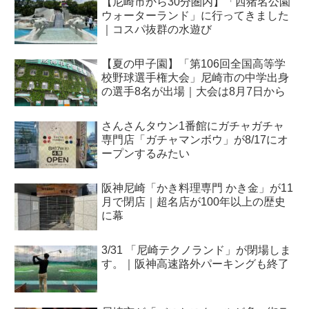
【尼崎市から30分圏内】「西猪名公園
ウォーターランド」に行ってきました
｜コスパ抜群の水遊び
【夏の甲子園】「第106回全国高等学
校野球選手権大会」尼崎市の中学出身
の選手8名が出場｜大会は8月7日から
さんさんタウン1番館にガチャガチャ
専門店「ガチャマンボウ」が8/17にオ
ープンするみたい
阪神尼崎「かき料理専門 かき金」が11
月で閉店｜超名店が100年以上の歴史
に幕
3/31 「尼崎テクノランド」が閉場しま
す。｜阪神高速路外パーキングも終了