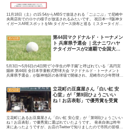
11月18日（土）の15:54からMBSで放送される「ごぶごぶ」で尼崎中
央商店街でのロケの様子が放送されるみたいです。 祝日本一‼阪神タ
イガースAREスポットをMr.タイガース掛布と巡る ミスタータイガー
ス掛布雅之と「阪神タイガースゆかりの...
第44回マクドナルド・トーナメン
尼の話題
ト 兵庫県予選会 ｜北ナニワハヤ
テタイガースが2連覇で全国大会
出場決定！
5月3日〜5月6日の4日間で”小学生の甲子園”と呼ばれている「高円宮
賜杯 第44回 全日本学童軟式野球大会 マクドナルド・トーナメント
兵庫県予選会」が阪神地区の各球場で開催され、尼崎市の少年野球チ
ーム「北ナニワハヤテタイガース」が2年連続...
立花町の豆腐屋さん「白い虹 安
尼の話題
心堂」が「第9回ひょうごいい
ね！お店表彰」で優秀賞を受賞
立花町にあるお豆腐屋さん「白い虹 安心堂」が「第9回ひょうごいい
ね！お店表彰」で優秀賞に選ばれていたようです。 発表自体は昨年
末にあったようですが、お店のTwitterで知りましたので市民の皆様に