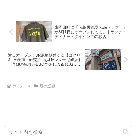
お知らせさせていただきます！ 兵庫県の商店街...
東園田町に「南島居酒屋 kafu（カフ）」
が8月1日にオープンしてる。｜ランチ・
ディナー・ダイビングのお店。
近日オープン！JR尼崎駅近くに【コクリ
キ 水産加工研究所 活貝センター尼崎店】
｜直卸の魚介がBBQで楽しめるお店はな
んともそそる
ホーム
尼の話題