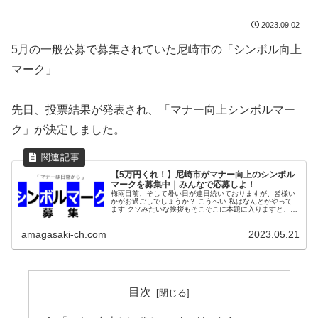
2023.09.02
5月の一般公募で募集されていた尼崎市の「シンボル向上
マーク」
先日、投票結果が発表され、「マナー向上シンボルマー
ク」が決定しました。
【5万円くれ！】尼崎市がマナー向上のシンボル
マークを募集中｜みんなで応募しよ！
梅雨目前、そして暑い日が連日続いておりますが、皆様い
かがお過ごしでしょうか？ こうへい 私はなんとかやって
ます クソみたいな挨拶もそこそこに本題に入りますと、4
月から尼崎市に新たに「マナー向上推進担当課」なる部署
が新設され、各種マナー向上に...
amagasaki-ch.com
2023.05.21
目次