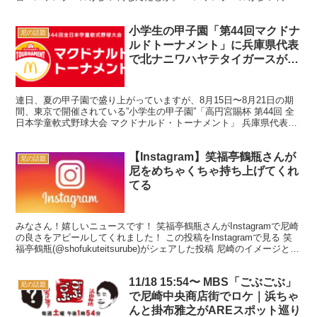
ンキング 首都圏1位は東京・八王子 関西1位...
小学生の甲子園「第44回マクドナ
尼の話題
ルドトーナメント」に兵庫県代表
で北ナニワハヤテタイガースが出
場しています
連日、夏の甲子園で盛り上がっていますが、8月15日〜8月21日の期
間、東京で開催されている”小学生の甲子園”「高円宮賜杯 第44回 全
日本学童軟式野球大会 マクドナルド・トーナメント」 兵庫県代表と
して、尼崎市の少年野球チーム「北ナニワハヤ...
【Instagram】笑福亭鶴瓶さんが
尼の話題
尼をめちゃくちゃ持ち上げてくれ
てる
みなさん！嬉しいニュースです！ 笑福亭鶴瓶さんがInstagramで尼崎
の良さをアピールしてくれました！ この投稿をInstagramで見る 笑
福亭鶴瓶(@shofukuteitsurube)がシェアした投稿 尼崎のイメージとは
一体 尼崎市...
11/18 15:54〜 MBS「ごぶごぶ」
尼の話題
で尼崎中央商店街でロケ｜浜ちゃ
んと掛布雅之がAREスポット巡り