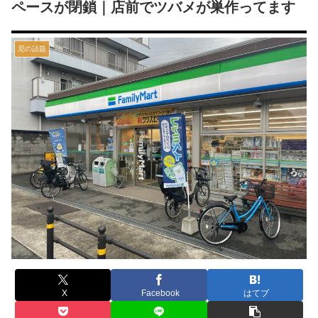
ペースが閉鎖｜店前でツバメが巣作ってます
尼の話題
X
Facebook
はてブ