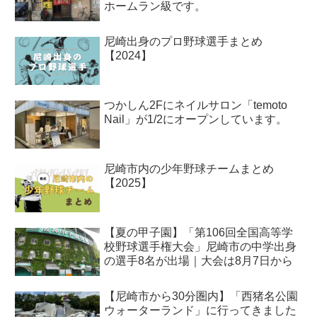
ホームラン級です。
尼崎出身のプロ野球選手まとめ
【2024】
つかしん2Fにネイルサロン「temoto
Nail」が1/2にオープンしています。
尼崎市内の少年野球チームまとめ
【2025】
【夏の甲子園】「第106回全国高等学
校野球選手権大会」尼崎市の中学出身
の選手8名が出場｜大会は8月7日から
【尼崎市から30分圏内】「西猪名公園
ウォーターランド」に行ってきました