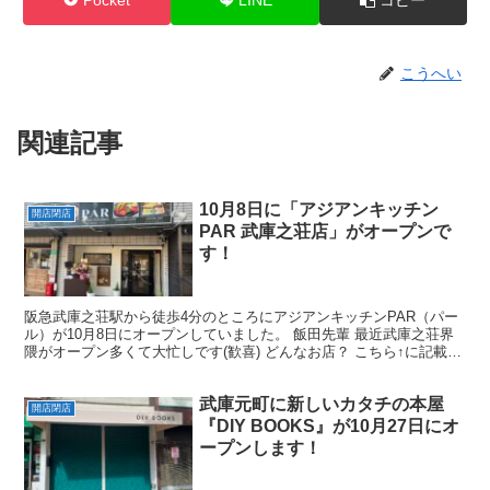
こうへい
関連記事
10月8日に「アジアンキッチン
開店閉店
PAR 武庫之荘店」がオープンで
す！
阪急武庫之荘駅から徒歩4分のところにアジアンキッチンPAR（パー
ル）が10月8日にオープンしていました。 飯田先輩 最近武庫之荘界
隈がオープン多くて大忙しです(歓喜) どんなお店？ こちら↑に記載さ
れている通りこのお店はカムバックです。 以...
武庫元町に新しいカタチの本屋
開店閉店
『DIY BOOKS』が10月27日にオ
ープンします！