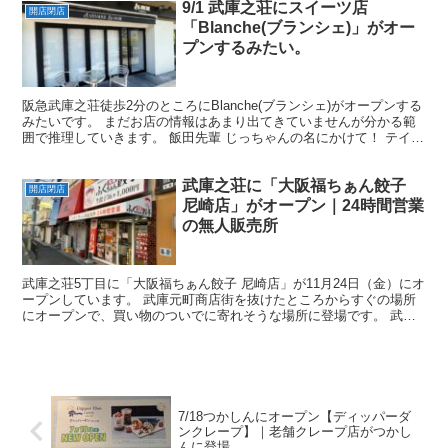
9/1 武庫之荘にスイーツ店
開店閉店
「Blanche(ブランシェ)」がオー
プンするみたい。
阪急武庫之荘徒歩2分のところにBlanche(ブランシェ)がオープンする
みたいです。 まだお店の情報はあまり出てきていませんが分かる範
囲で推理していきます。 飯田先輩 じっちゃんの名にかけて！ テイク
アウトに加えて完全予約制の席もあり 誤字...
武庫之荘に「大阪福ちぁん餃子
開店閉店
尼崎店」がオープン｜24時間営業
の無人販売所
武庫之荘5丁目に「大阪福ちぁん餃子 尼崎店」が11月24日（金）にオ
ープンしています。 武庫元町商店街を抜けたところからすぐの場所
にオープンで、買い物のついでに寄れそうな場所に登場です。 武庫
之荘に「福ちぁん餃子 尼崎店」がオープン 福ちぁ...
7/18つかしんにオープン【ディッパーダ
ンクレープ】｜老舗クレープ店がつかし
んに登場