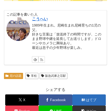
この記事を書いた人
こうへい
1989年生まれ。尼崎生まれ尼崎育ちの1児の
父。
好きな言葉は「放送終了の時間ですが、この
まま野球中継を延長してお送りします」ドロ
ーンやカメラに興味あり。
最近は息子の少年野球が楽しみ。
尼の話題
常松
阪急武庫之荘駅
シェアする
X
Facebook
はてブ
Pocket
LINE
コピー