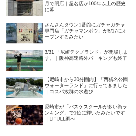
月で閉店｜超名店が100年以上の歴史
に幕
さんさんタウン1番館にガチャガチャ
専門店「ガチャマンボウ」が8/17にオ
ープンするみたい
3/31 「尼崎テクノランド」が閉場しま
す。｜阪神高速路外パーキングも終了
【尼崎市から30分圏内】「西猪名公園
ウォーターランド」に行ってきました
｜コスパ抜群の水遊び
尼崎市が「バスケスクールが多い街ラ
ンキング」で1位に輝いたみたいです
｜LIFULL調べ