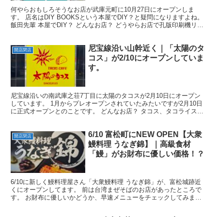
何やらおもしろそうなお店が武庫元町に10月27日にオープンしま
す。 店名はDIY BOOKSという本屋でDIY？と疑問になりますよね。
飯田先輩 本屋でDIY？ どんなお店？ どうやらお店で孔版印刷機リソ
グラフを用いて本、冊子を自分で作るこ...
尼宝線沿い山幹近く｜「太陽のタ
開店閉店
コス」が2/10にオープンしていま
す。
尼宝線沿いの南武庫之荘7丁目に太陽のタコスが2月10日にオープン
しています。 1月からプレオープンされていたみたいですが2月10日
に正式オープンとのことです。 どんなお店？ タコス、タコライスが
メインのお店です。 お店のメニューがこちら↓ ...
6/10 富松町にNEW OPEN【大衆
開店閉店
鰻料理 うなぎ錦】｜高級食材
「鰻」がお財布に優しい価格！？
6/10に新しく鰻料理屋さん「大衆鰻料理 うなぎ錦」が、富松城跡近
くにオープンしてます。 前は台湾まぜそばのお店があったところで
す。 お財布に優しいかどうか、早速メニューをチェックしてみまし
ょう メニューはこんな感じ↓ 全体的に相場より10...