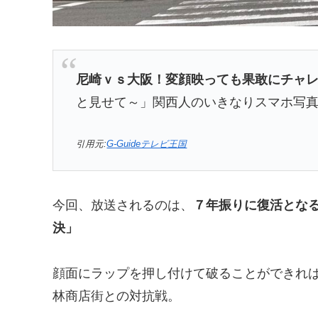
尼崎ｖｓ大阪！変顔映っても果敢にチャ
と見せて～」関西人のいきなりスマホ写
引用元:
G-Guideテレビ王国
今回、放送されるのは、
７年振りに復活とな
決」
顔面にラップを押し付けて破ることができれ
林商店街との対抗戦。