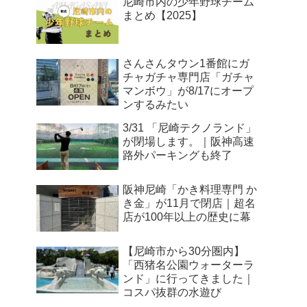
尼崎市内の少年野球チーム
まとめ【2025】
さんさんタウン1番館にガ
チャガチャ専門店「ガチャ
マンボウ」が8/17にオープ
ンするみたい
3/31 「尼崎テクノランド」
が閉場します。｜阪神高速
路外パーキングも終了
阪神尼崎「かき料理専門 か
き金」が11月で閉店｜超名
店が100年以上の歴史に幕
【尼崎市から30分圏内】
「西猪名公園ウォーターラ
ンド」に行ってきました｜
コスパ抜群の水遊び