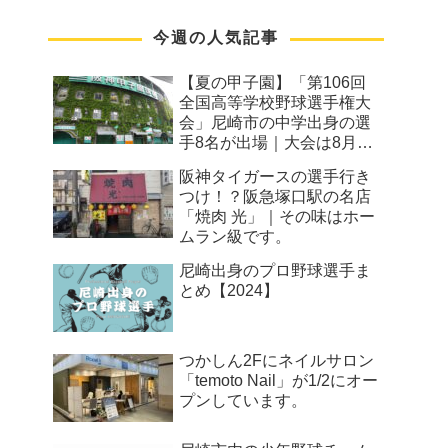
今週の人気記事
【夏の甲子園】「第106回
全国高等学校野球選手権大
会」尼崎市の中学出身の選
手8名が出場｜大会は8月7
日から
阪神タイガースの選手行き
つけ！？阪急塚口駅の名店
「焼肉 光」｜その味はホー
ムラン級です。
尼崎出身のプロ野球選手ま
とめ【2024】
つかしん2Fにネイルサロン
「temoto Nail」が1/2にオー
プンしています。