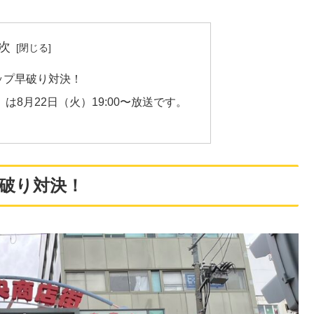
次
ップ早破り対決！
8月22日（火）19:00〜放送です。
破り対決！